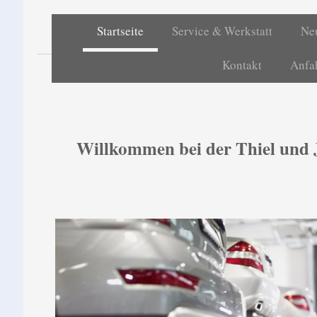
Startseite
Service & Werkstatt
Ne
Thiel
Kontakt
Anfa
Autohaus un
Willkommen bei der Thiel und