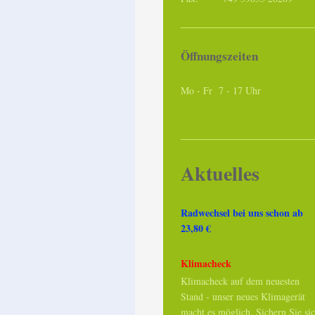
Öffnungszeiten
Mo - Fr 7 - 17 Uhr
Aktuelles
Radwechsel bei uns schon ab
23,80 €
Klimacheck
Klimacheck auf dem neuesten
Stand - unser neues Klimagerät
macht es möglich. Sichern Sie si