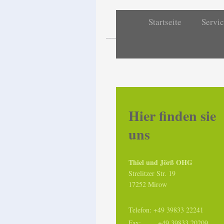
Startseite
Servic
A
Hier finden sie
uns
Thiel und Jörß OHG
Strelitzer Str. 19
17252 Mirow
Telefon: +49 39833 22241
Fax: +49 39833 20209