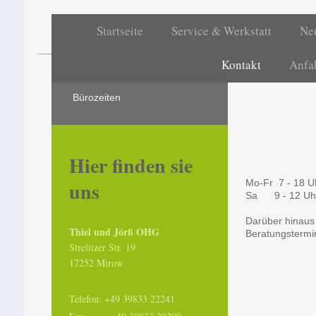
Startseite
Service & Werkstatt
Ne
Thiel
Kontakt
Anfa
Autohaus un
Bürozeiten
Hier finden sie
Mo-Fr 7 - 18 U
uns
Sa 9 - 12 Uh
Darüber hinaus
Thiel und Jörß OHG
Beratungstermi
Strelitzer Str. 19
17252 Mirow
Telefon: +49 39833 22241